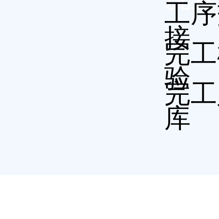
工序
接
完工
验
完工
库